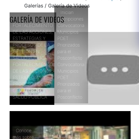
Galerías
/
Galería de Videos
Inician
GALERÍA DE VIDEOS
inscripciones
FORTALECIMIENTO
Convocatoria
DE LAS ACCIONES,
Municipios
ESTRATEGIAS Y
PDET
PROCESOS DE LA
Priorizados
GESTION EN
para el
SALUD PUBLICA
Posconflicto
FORTALECIMIENTO
Convocatoria
DE LAS ACCIONES,
Municipios
ESTRATEGIAS Y
PDET
PROCESOS DE LA
Priorizados
GESTION EN
para el
SALUD PUBLICA
Posconflicto
Conoce
más sobre