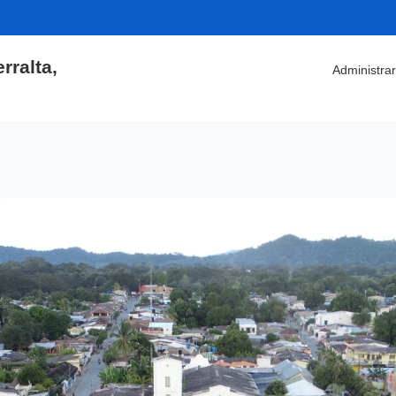
rralta,
Administrar
tención y Servicios
Participa
Mi Municipio
Nuestra
 la Ciudadanía