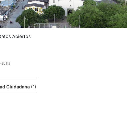
lica
Datos Abiertos
Fecha
dad Ciudadana
(1)