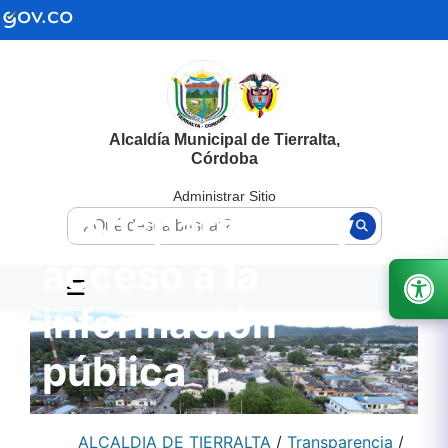
Alcaldía Municipal de Tierralta,
Córdoba
Administrar Sitio
Transparencia y
acceso a la
información
pública
ALCALDIA DE TIERRALTA
/
Transparencia
/